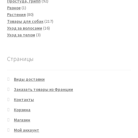
92
товаров
Простуда, грипп
92
1
товара
Разное
1
товар
80
Растения
80
товаров
217
Товары для собак
217
16
товаров
Уход за волосами
16
3
товаров
Уход за телом
3
товара
Страницы
Виды доставки
Заказать товары из Франции
Контакты
Корзина
Магазин
Мой аккаунт