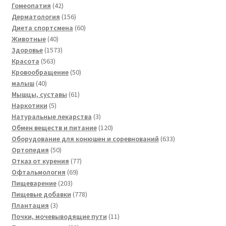
42
товаров
Гомеопатия
42
товара
156
Дерматология
156
товаров
60
Диета спортсмена
60
40
товаров
Животные
40
товаров
1573
Здоровье
1573
563
товара
Красота
563
товара
50
Кровообращение
50
40
товаров
малыш
40
товаров
61
Мышцы, суставы
61
5
товар
Наркотики
5
товаров
3
Натуральные лекарства
3
товара
120
Обмен веществ и питание
120
товаров
633
Оборудование для конюшен и соревнований
633
50
товара
Ортопедия
50
товаров
77
Отказ от курения
77
69
товаров
Офтальмология
69
203
товаров
Пищеварение
203
товара
778
Пищевые добавки
778
3
товаров
Плантация
3
товара
11
Почки, мочевыводящие пути
11