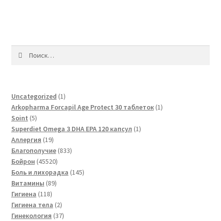
Найти:
1
Uncategorized
1
товар
1
Arkopharma Forcapil Age Protect 30 таблеток
1
5
товар
Soint
5
товаров
1
Superdiet Omega 3 DHA EPA 120 капсул
1
19
товар
Аллергия
19
товаров
833
Благополучие
833
45520
товара
Бойрон
45520
товаров
145
Боль и лихорадка
145
89
товаров
Витамины
89
118
товаров
Гигиена
118
товаров
2
Гигиена тела
2
товара
37
Гинекология
37