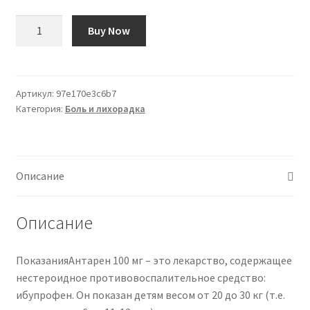
Количество
Buy Now
товара
Antarène
100mg
40
Артикул:
97e170e3c6b7
Категория:
Боль и лихорадка
comprimés
Описание
Описание
ПоказанияАнтарен 100 мг – это лекарство, содержащее
нестероидное противовоспалительное средство:
ибупрофен. Он показан детям весом от 20 до 30 кг (т.е.