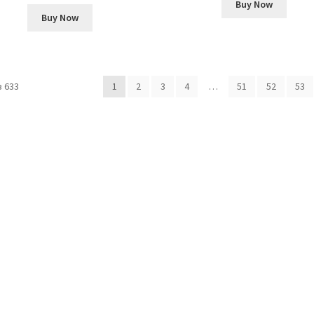
Buy Now
Buy Now
 633
1
2
3
4
…
51
52
53