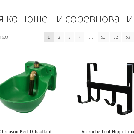
я конюшен и соревнован
 633
1
2
3
4
…
51
52
53
Abreuvoir Kerbl Chauffant
Accroche Tout Hippotoni