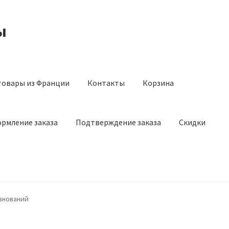
ы
товары из Франции
Контакты
Корзина
рмление заказа
Подтверждение заказа
Скидки
з Франции
Контакты
Корзина
Мой аккаунт
Оставить отзыв
внований
а
Скидки
Сотрудничество