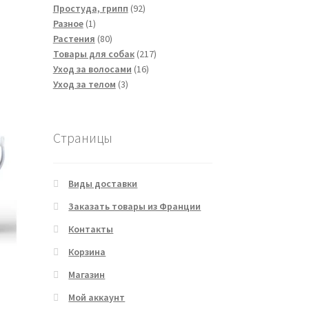
92
товаров
Простуда, грипп
92
1
товара
Разное
1
товар
80
Растения
80
товаров
217
Товары для собак
217
16
товаров
Уход за волосами
16
3
товаров
Уход за телом
3
товара
Страницы
Виды доставки
Заказать товары из Франции
Контакты
Корзина
Магазин
Мой аккаунт