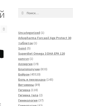
ий
Найти:
1
Uncategorized
1
товар
Arkopharma Forcapil Age Protect 30
1
таблеток
1
5
товар
Soint
5
товаров
Superdiet Omega 3 DHA EPA 120
1
капсул
1
товар
19
Аллергия
19
товаров
833
Благополучие
833
45520
товара
Бойрон
45520
товаров
145
Боль и лихорадка
145
89
товаров
Витамины
89
118
товаров
Гигиена
118
товаров
2
Гигиена тела
2
товара
37
Гинекология
37
c
42
товаров
Гомеопатия
42