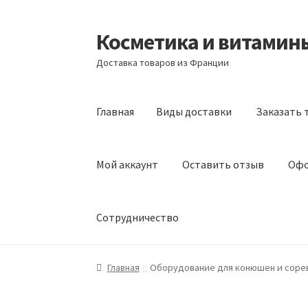
Косметика и витамин
Перейти
Перейти
к
к
Доставка товаров из Франции
навигации
содержимому
Главная
Виды доставки
Заказать 
Мой аккаунт
Оставить отзыв
Офо
Сотрудничество
Главная
Виды доставки
Заказать товары и
Главная
Оборудование для конюшен и соре
Оформление заказа
Подтверждение заказ