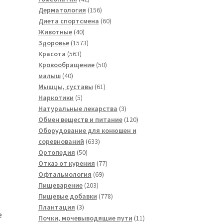
товара
156
Дерматология
156
товаров
60
Диета спортсмена
60
40
товаров
Животные
40
товаров
1573
Здоровье
1573
563
товара
Красота
563
товара
50
Кровообращение
50
40
товаров
малыш
40
товаров
61
Мышцы, суставы
61
5
товар
Наркотики
5
товаров
3
Натуральные лекарства
3
товара
120
Обмен веществ и питание
120
товаров
Оборудование для конюшен и
633
соревнований
633
50
товара
Ортопедия
50
товаров
77
Отказ от курения
77
69
товаров
Офтальмология
69
203
товаров
Пищеварение
203
товара
778
Пищевые добавки
778
3
товаров
Плантация
3
e
товара
11
Почки, мочевыводящие пути
11