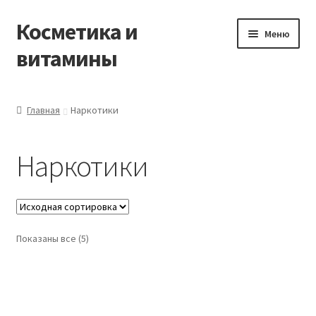
Косметика и
Перейти
Перейти
Меню
к
к
витамины
навигации
содержимому
Главная
Главная
Наркотики
Виды доставки
Наркотики
Заказать товары из Франции
Контакты
Показаны все (5)
Корзина
Мой аккаунт
Оставить отзыв