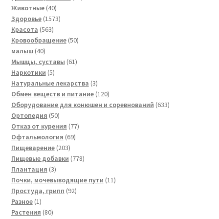
40
товаров
Животные
40
товаров
1573
Здоровье
1573
563
товара
Красота
563
товара
50
Кровообращение
50
40
товаров
малыш
40
товаров
61
Мышцы, суставы
61
5
товар
Наркотики
5
товаров
3
Натуральные лекарства
3
товара
120
Обмен веществ и питание
120
товаров
633
Оборудование для конюшен и соревнований
633
50
товара
Ортопедия
50
товаров
77
Отказ от курения
77
69
товаров
Офтальмология
69
203
товаров
Пищеварение
203
товара
778
Пищевые добавки
778
3
товаров
Плантация
3
товара
11
Почки, мочевыводящие пути
11
92
товаров
Простуда, грипп
92
1
товара
Разное
1
товар
80
Растения
80