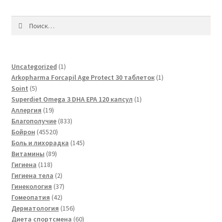
Найти:
1
Uncategorized
1
товар
1
Arkopharma Forcapil Age Protect 30 таблеток
1
5
товар
Soint
5
товаров
1
Superdiet Omega 3 DHA EPA 120 капсул
1
19
товар
Аллергия
19
товаров
833
Благополучие
833
45520
товара
Бойрон
45520
товаров
145
Боль и лихорадка
145
89
товаров
Витамины
89
118
товаров
Гигиена
118
товаров
2
Гигиена тела
2
товара
37
Гинекология
37
42
товаров
Гомеопатия
42
товара
156
Дерматология
156
товаров
60
Диета спортсмена
60