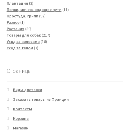
3
товаров
Плантация
3
товара
11
Почки, мочевыводящие пути
11
92
товаров
Простуда, грипп
92
1
товара
Разное
1
товар
80
Растения
80
товаров
217
Товары для собак
217
16
товаров
Уход за волосами
16
3
товаров
Уход за телом
3
товара
Страницы
Виды доставки
Заказать товары из Франции
Контакты
Корзина
Магазин