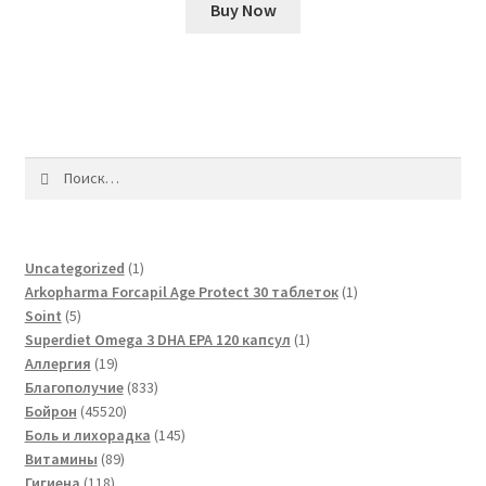
Buy Now
Найти:
1
Uncategorized
1
товар
1
Arkopharma Forcapil Age Protect 30 таблеток
1
5
товар
Soint
5
товаров
1
Superdiet Omega 3 DHA EPA 120 капсул
1
19
товар
Аллергия
19
товаров
833
Благополучие
833
45520
товара
Бойрон
45520
товаров
145
Боль и лихорадка
145
89
товаров
Витамины
89
118
товаров
Гигиена
118