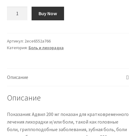
Количество
Buy Now
товара
Advil
200mg
30
Артикул:
2ece6552a766
Категория:
Боль и лихорадка
Comprimés
Описание
Описание
Показания: Адвил 200 мг показан для кратковременного
лечения лихорадки и/или боли, такой как головные
боли, гриппоподобные заболевания, зубная боль, боли