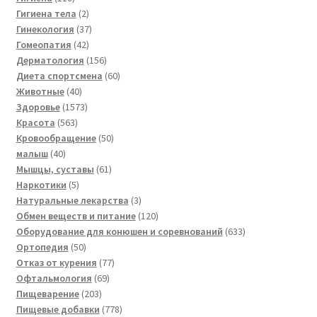
товаров
2
Гигиена тела
2
товара
37
Гинекология
37
42
товаров
Гомеопатия
42
товара
156
Дерматология
156
товаров
60
Диета спортсмена
60
40
товаров
Животные
40
товаров
1573
Здоровье
1573
563
товара
Красота
563
товара
50
Кровообращение
50
40
товаров
малыш
40
товаров
61
Мышцы, суставы
61
5
товар
Наркотики
5
товаров
3
Натуральные лекарства
3
товара
120
Обмен веществ и питание
120
товаров
633
Оборудование для конюшен и соревнований
633
50
товара
Ортопедия
50
товаров
77
Отказ от курения
77
69
товаров
Офтальмология
69
203
товаров
Пищеварение
203
товара
778
Пищевые добавки
778