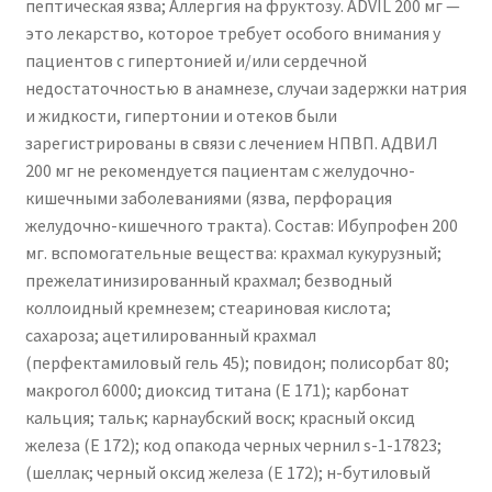
пептическая язва; Аллергия на фруктозу. ADVIL 200 мг —
это лекарство, которое требует особого внимания у
пациентов с гипертонией и/или сердечной
недостаточностью в анамнезе, случаи задержки натрия
и жидкости, гипертонии и отеков были
зарегистрированы в связи с лечением НПВП. АДВИЛ
200 мг не рекомендуется пациентам с желудочно-
кишечными заболеваниями (язва, перфорация
желудочно-кишечного тракта). Состав: Ибупрофен 200
мг. вспомогательные вещества: крахмал кукурузный;
прежелатинизированный крахмал; безводный
коллоидный кремнезем; стеариновая кислота;
сахароза; ацетилированный крахмал
(перфектамиловый гель 45); повидон; полисорбат 80;
макрогол 6000; диоксид титана (Е 171); карбонат
кальция; тальк; карнаубский воск; красный оксид
железа (Е 172); код опакода черных чернил s-1-17823;
(шеллак; черный оксид железа (Е 172); н-бутиловый