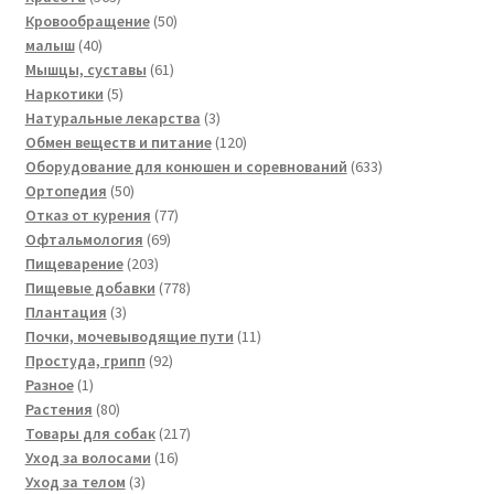
товара
50
Кровообращение
50
40
товаров
малыш
40
товаров
61
Мышцы, суставы
61
5
товар
Наркотики
5
товаров
3
Натуральные лекарства
3
товара
120
Обмен веществ и питание
120
товаров
633
Оборудование для конюшен и соревнований
633
50
товара
Ортопедия
50
товаров
77
Отказ от курения
77
69
товаров
Офтальмология
69
203
товаров
Пищеварение
203
товара
778
Пищевые добавки
778
3
товаров
Плантация
3
товара
11
Почки, мочевыводящие пути
11
92
товаров
Простуда, грипп
92
1
товара
Разное
1
товар
80
Растения
80
товаров
217
Товары для собак
217
16
товаров
Уход за волосами
16
3
товаров
Уход за телом
3