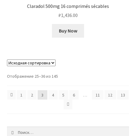
Claradol 500mg 16 comprimés sécables
₽
1,436.00
Buy Now
Отображение 25–36 из 145
1
2
3
4
5
6
…
11
12
13
Найти: