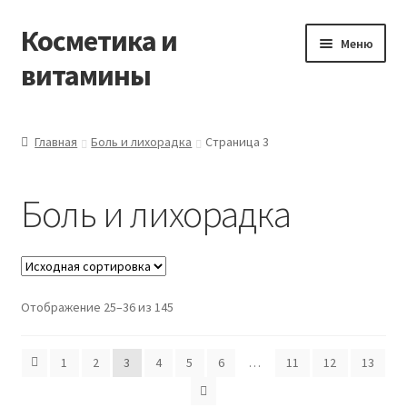
Косметика и
Перейти
Перейти
Меню
к
к
витамины
навигации
содержимому
Главная
Главная
Боль и лихорадка
Страница 3
Виды доставки
Боль и лихорадка
Заказать товары из Франции
Контакты
Отображение 25–36 из 145
Корзина
Мой аккаунт
1
2
3
4
5
6
…
11
12
13
Оставить отзыв