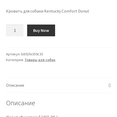
Кровать для собаки Kentucky Comfort Donut
Количество
Buy Now
товара
Panier
Pour
Chien
Артикул:
b892fe359c35
Категория:
Товары для собак
Kentucky
Confort
Beignet
Описание
Описание