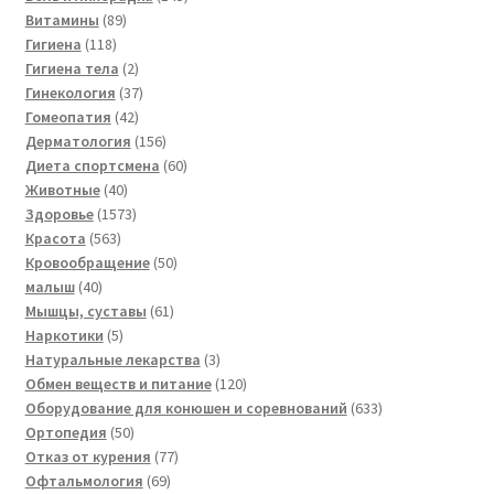
89
товаров
Витамины
89
118
товаров
Гигиена
118
товаров
2
Гигиена тела
2
товара
37
Гинекология
37
42
товаров
Гомеопатия
42
товара
156
Дерматология
156
товаров
60
Диета спортсмена
60
40
товаров
Животные
40
товаров
1573
Здоровье
1573
563
товара
Красота
563
товара
50
Кровообращение
50
40
товаров
малыш
40
товаров
61
Мышцы, суставы
61
5
товар
Наркотики
5
товаров
3
Натуральные лекарства
3
товара
120
Обмен веществ и питание
120
товаров
633
Оборудование для конюшен и соревнований
633
50
товара
Ортопедия
50
товаров
77
Отказ от курения
77
69
товаров
Офтальмология
69