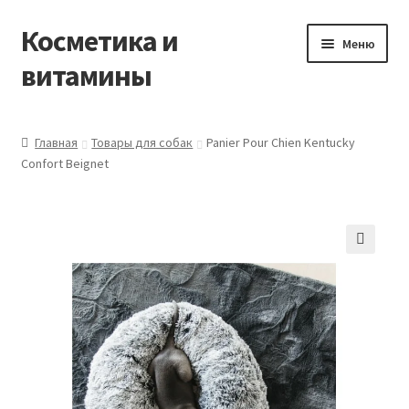
Косметика и
Перейти
Перейти
Меню
к
к
витамины
навигации
содержимому
Главная
Главная
Товары для собак
Panier Pour Chien Kentucky
Confort Beignet
Виды доставки
Заказать товары из Франции
Контакты
Корзина
Мой аккаунт
Оставить отзыв