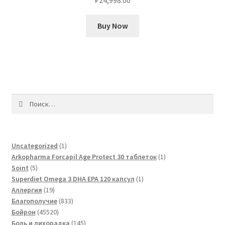
₽
24,998.00
Buy Now
Найти:
1
Uncategorized
1
товар
1
Arkopharma Forcapil Age Protect 30 таблеток
1
5
товар
Soint
5
товаров
1
Superdiet Omega 3 DHA EPA 120 капсул
1
19
товар
Аллергия
19
товаров
833
Благополучие
833
45520
товара
Бойрон
45520
товаров
145
Боль и лихорадка
145