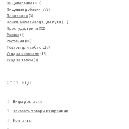
203
товаров
Пищеварение
203
товара
778
Пищевые добавки
778
3
товаров
Плантация
3
товара
11
Почки, мочевыводящие пути
11
92
товаров
Простуда, грипп
92
1
товара
Разное
1
товар
80
Растения
80
товаров
217
Товары для собак
217
16
товаров
Уход за волосами
16
3
товаров
Уход за телом
3
товара
Страницы
Виды доставки
Заказать товары из Франции
Контакты