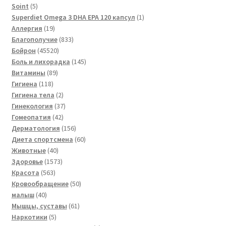
5
товар
Soint
5
товаров
1
Superdiet Omega 3 DHA EPA 120 капсул
1
19
товар
Аллергия
19
товаров
833
Благополучие
833
45520
товара
Бойрон
45520
товаров
145
Боль и лихорадка
145
89
товаров
Витамины
89
118
товаров
Гигиена
118
товаров
2
Гигиена тела
2
товара
37
Гинекология
37
42
товаров
Гомеопатия
42
товара
156
Дерматология
156
товаров
60
Диета спортсмена
60
40
товаров
Животные
40
товаров
1573
Здоровье
1573
563
товара
Красота
563
товара
50
Кровообращение
50
40
товаров
малыш
40
товаров
61
Мышцы, суставы
61
5
товар
Наркотики
5