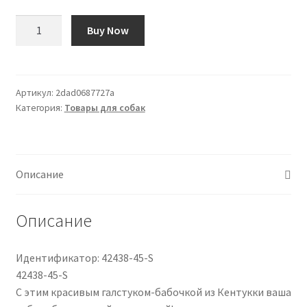
Количество
Buy Now
товара
Nœud
Papillon
Kentucky
Артикул:
2dad0687727a
Категория:
Товары для собак
Velvet
Описание
Описание
Идентификатор: 42438-45-S
42438-45-S
С этим красивым галстуком-бабочкой из Кентукки ваша