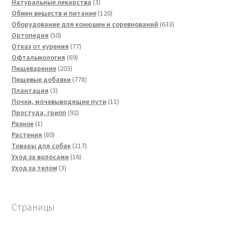
товаров
3
Натуральные лекарства
3
товара
120
Обмен веществ и питание
120
товаров
633
Оборудование для конюшен и соревнований
633
50
товара
Ортопедия
50
товаров
77
Отказ от курения
77
69
товаров
Офтальмология
69
203
товаров
Пищеварение
203
товара
778
Пищевые добавки
778
3
товаров
Плантация
3
товара
11
Почки, мочевыводящие пути
11
92
товаров
Простуда, грипп
92
1
товара
Разное
1
товар
80
Растения
80
товаров
217
Товары для собак
217
16
товаров
Уход за волосами
16
3
товаров
Уход за телом
3
товара
Страницы