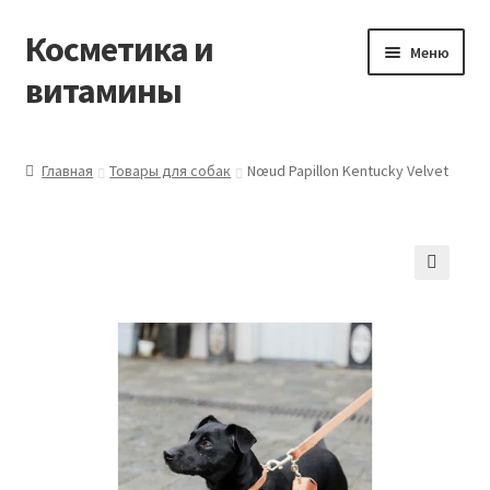
Косметика и
Перейти
Перейти
Меню
к
к
витамины
навигации
содержимому
Главная
Главная
Товары для собак
Nœud Papillon Kentucky Velvet
Виды доставки
Заказать товары из Франции
Контакты
Корзина
Мой аккаунт
Оставить отзыв