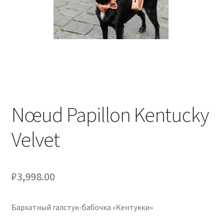
Оформление заказа
Подтверждение заказа
Скидки
Сотрудничество
Nœud Papillon Kentucky
Velvet
₽
3,998.00
Бархатный галстук-бабочка «Кентукки»