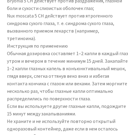
Bryonia 5 CH действует против раздражения, глазной
боли и сухости слизистых оболочек глаз;
Nux moscata 5 CH действует против ятрогенного
синдрома сухого глаза, т. е. синдрома сухого глаза,
вызванного приемом лекарств (например,
третиноина).
Инструкция по применению
Обычная дозировка составляет 1–2 капли в каждый глаз
утром и вечером в течение минимум 15 дней. Закапайте
1–2 капли глазных капель в конъюнктивальный мешок,
глядя вверх, слегка оттянув веко вниз и избегая
контакта кончика с глазом или веками. Затем моргните
несколько раз, чтобы глазные капли оптимально
распределились по поверхности глаза.
Если вы используете другие глазные капли, подождите
15 минут между закапываниями.
Не храните и не используйте повторно открытый
одноразовый контейнер, даже если в нем осталось