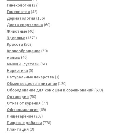
товара
37
Гинекология
37
42
товаров
Гомеопатия
42
товара
156
Дерматология
156
товаров
60
Диета спортсмена
60
40
товаров
Животные
40
товаров
1573
Здоровье
1573
563
товара
Красота
563
товара
50
Кровообращение
50
40
товаров
малыш
40
товаров
61
Мышцы, суставы
61
5
товар
Наркотики
5
товаров
3
Натуральные лекарства
3
товара
120
Обмен веществ и питание
120
товаров
633
Оборудование для конюшен и соревнований
633
50
товара
Ортопедия
50
товаров
77
Отказ от курения
77
69
товаров
Офтальмология
69
203
товаров
Пищеварение
203
товара
778
Пищевые добавки
778
3
товаров
Плантация
3