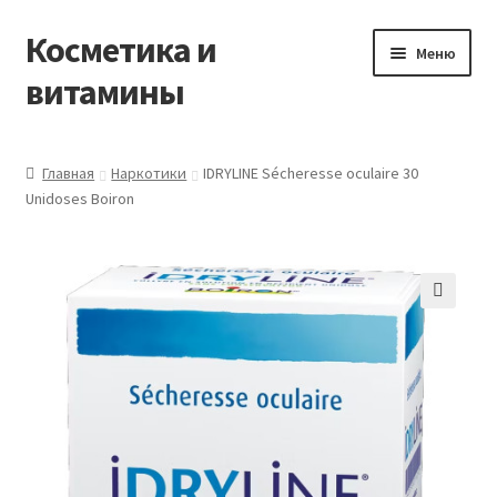
Косметика и
Перейти
Перейти
Меню
к
к
витамины
навигации
содержимому
Главная
Главная
Наркотики
IDRYLINE Sécheresse oculaire 30
Unidoses Boiron
Виды доставки
Заказать товары из Франции
Контакты
Корзина
Мой аккаунт
Оставить отзыв