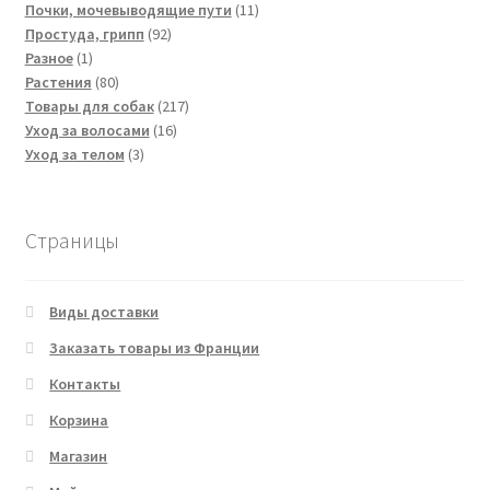
товара
11
Почки, мочевыводящие пути
11
92
товаров
Простуда, грипп
92
1
товара
Разное
1
товар
80
Растения
80
товаров
217
Товары для собак
217
16
товаров
Уход за волосами
16
3
товаров
Уход за телом
3
товара
Страницы
Виды доставки
Заказать товары из Франции
Контакты
Корзина
Магазин