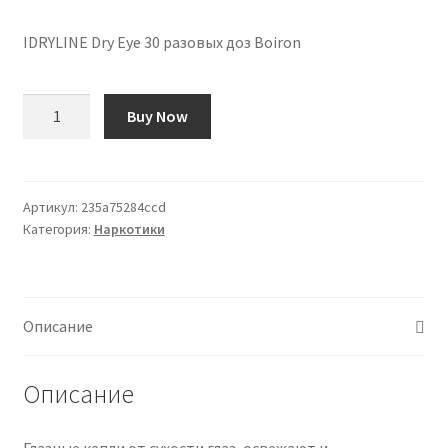
IDRYLINE Dry Eye 30 разовых доз Boiron
Количество
Buy Now
товара
IDRYLINE
Sécheresse
oculaire
Артикул:
235a75284ccd
Категория:
Наркотики
30
Unidoses
Boiron
Описание
Описание