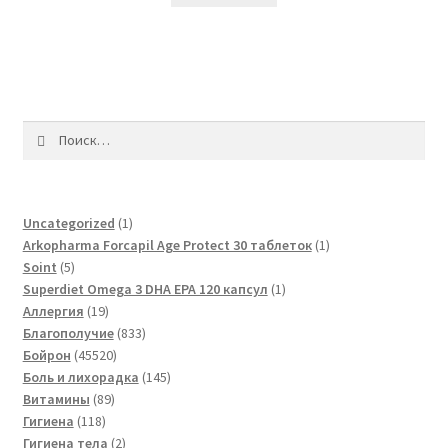
Найти:
1
Uncategorized
1
товар
1
Arkopharma Forcapil Age Protect 30 таблеток
1
5
товар
Soint
5
товаров
1
Superdiet Omega 3 DHA EPA 120 капсул
1
19
товар
Аллергия
19
товаров
833
Благополучие
833
45520
товара
Бойрон
45520
товаров
145
Боль и лихорадка
145
89
товаров
Витамины
89
118
товаров
Гигиена
118
товаров
2
Гигиена тела
2